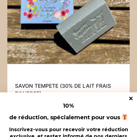
SAVON TEMPETE (30% DE LAIT FRAIS
D’ANESSE)
14,00
€
10
%
de réduction, spécialement pour vous
Inscrivez-vous pour recevoir votre réduction
exclusive, et restez informé de nos derniers