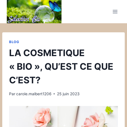
BLOG
LA COSMETIQUE
« BIO », QU’EST CE QUE
C’EST?
Par
carole.malbert1206
25 juin 2023