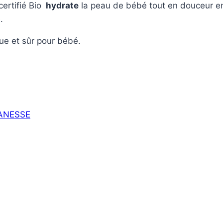
ertifié Bio
hydrate
la peau de bébé tout en douceur en 
.
que et sûr pour bébé.
'ANESSE