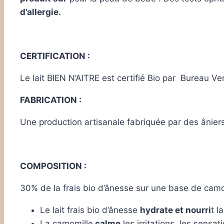
d’allergie.
CERTIFICATION :
Le lait BIEN N’AITRE est certifié Bio par Bureau Ver
FABRICATION :
Une production artisanale fabriquée par des ânier
COMPOSITION :
30% de la frais bio d’ânesse sur une base de camo
Le lait frais bio d’ânesse
hydrate et nourri
t l
La camomille
calme
les irritations, les sensa