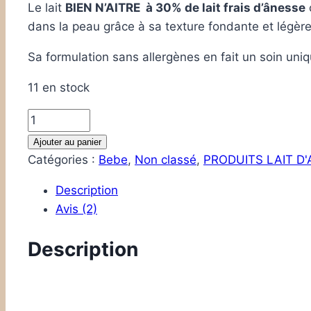
Le lait
BIEN N’AITRE à 30% de lait frais d’ânesse
c
dans la peau grâce à sa texture fondante et légère
Sa formulation sans allergènes en fait un soin uni
11 en stock
quantité
de
Ajouter au panier
LAIT
Catégories :
Bebe
,
Non classé
,
PRODUITS LAIT D
BIEN
Description
N'AITRE(30%
Avis (2)
de
lait
Description
frais
d'anesse
bio)