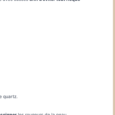
e quartz.
e
soigner
les rougeurs de la peau.