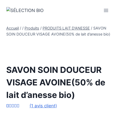
Accueil
/
/
Produits
/
PRODUITS LAIT D'ANESSE
/
SAVON
SOIN DOUCEUR VISAGE AVOINE(50% de lait d’anesse bio)
SAVON SOIN DOUCEUR
VISAGE AVOINE(50% de
lait d’anesse bio)
(
1
avis client)
Noté
1
5.00
sur 5 basé