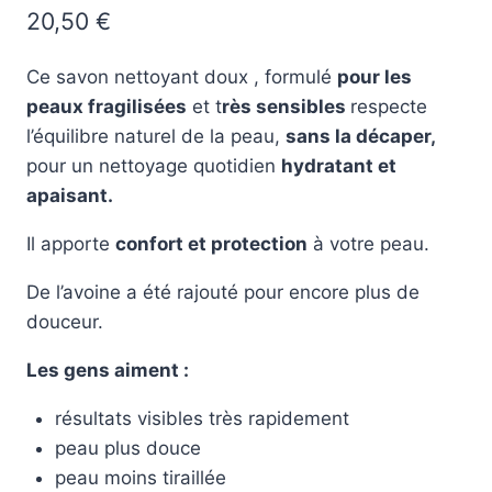
20,50
€
sur
notation
client
Ce savon nettoyant doux , formulé
pour les
peaux fragilisées
et t
rès sensibles
respecte
l’équilibre naturel de la peau,
sans la décaper,
pour un nettoyage quotidien
hydratant et
apaisant.
Il apporte
confort et protection
à votre peau.
De l’avoine a été rajouté pour encore plus de
douceur.
Les gens aiment :
résultats visibles très rapidement
peau plus douce
peau moins tiraillée